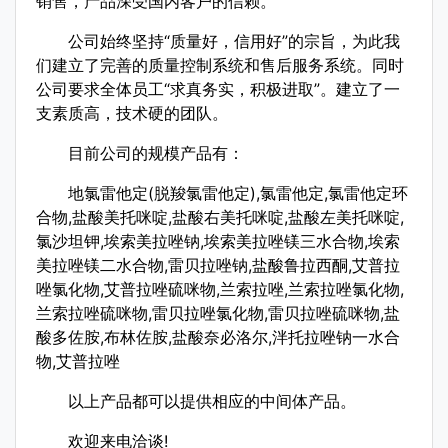
销售，产品深受国内客户的信赖。
公司始终坚持“质量好，信用好”的宗旨，为此我
们建立了完善的质量控制系统和售后服务系统。同时
公司要求全体员工“求真务实，积极进取”。建立了一
支素质高，技术硬的团队。
目前公司的规模产品有：
地氯雷他定(脱羧氯雷他定),氯雷他定,氯雷他定环
合物,盐酸美托咪啶,盐酸右美托咪啶,盐酸左美托咪啶,
氯沙坦钾,埃索美拉唑钠,埃索美拉唑镁三水合物,埃索
美拉唑镁二水合物,雷贝拉唑钠,盐酸鲁拉西酮,艾普拉
唑氯化物,艾普拉唑硫咪物,兰索拉唑,兰索拉唑氯化物,
兰索拉唑硫咪物,雷贝拉唑氯化物,雷贝拉唑硫咪物,盐
酸多佐胺,布林佐胺,盐酸奈必洛尔,泮托拉唑钠一水合
物,艾普拉唑
以上产品都可以提供相应的中间体产品。
欢迎来电洽谈!