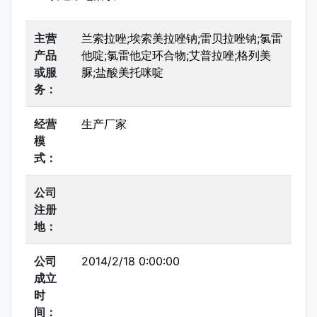
主营
兰索拉唑;埃索美拉唑钠;雷贝拉唑钠;氯雷
产品
他啶;氯雷他定环合物;艾普拉唑;格列美
或服
脲;盐酸美托咪啶
务：
经营
生产厂家
模
式：
公司
注册
地：
公司
2014/2/18 0:00:00
成立
时
间：